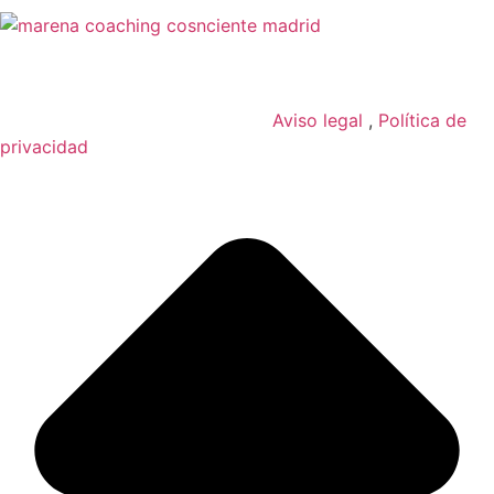
C/ Valderribas, 14 – Local – El Retiro, 28007, Madrid,
España
Todos los derechos reservados.
Aviso legal
,
Política de
privacidad