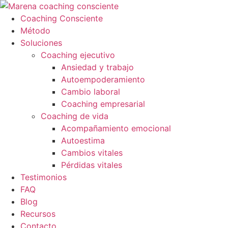
Ir
al
Coaching Consciente
contenido
Método
Soluciones
Coaching ejecutivo
Ansiedad y trabajo
Autoempoderamiento
Cambio laboral
Coaching empresarial
Coaching de vida
Acompañamiento emocional
Autoestima
Cambios vitales
Pérdidas vitales
Testimonios
FAQ
Blog
Recursos
Contacto