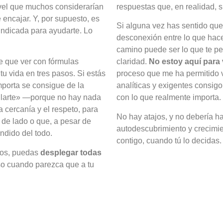
ivel que muchos considerarían
respuestas que, en realidad, s
 encajar. Y, por supuesto, es
Si alguna vez has sentido que
 indicada para ayudarte. Lo
desconexión entre lo que hac
camino puede ser lo que te p
e que ver con fórmulas
claridad.
No estoy aquí para
u vida en tres pasos. Si estás
proceso que me ha permitido 
mporta se consigue de la
analíticas y exigentes consig
glarte» —porque no hay nada
con lo que realmente importa.
a cercanía y el respeto, para
No hay atajos, y no debería h
 de lado o que, a pesar de
autodescubrimiento y crecimie
ndido del todo.
contigo, cuando tú lo decidas.
ios, puedas
desplegar todas
uso cuando parezca que a tu